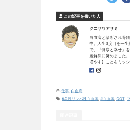
この記事を書いた人
クニサワアサミ
白血病と診断され骨髄
中。人生3度目を一生
で、『健康と幸せ』を
題解決に努めました。
増やす】ことをミッシ
-
仕事
,
白血病
-
#急性リンパ性白血病
,
#白血病
,
QQT
,
関連記事