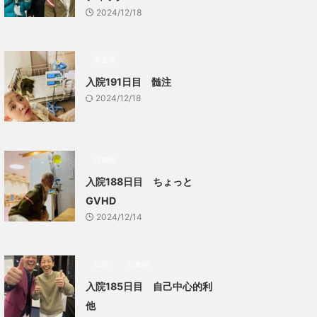
2024/12/18
白血病
入院191日目 髄注
2024/12/18
白血病
入院188日目 ちょっと
GVHD
2024/12/14
日記
白血病
入院185日目 自己中心的利
他