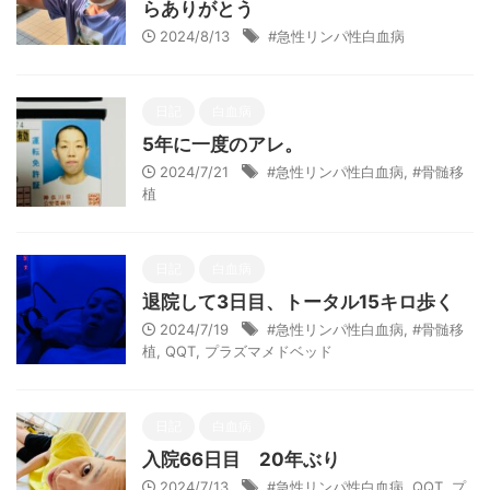
らありがとう
2024/8/13
#急性リンパ性白血病
日記
白血病
5年に一度のアレ。
2024/7/21
#急性リンパ性白血病
,
#骨髄移
植
日記
白血病
退院して3日目、トータル15キロ歩く
2024/7/19
#急性リンパ性白血病
,
#骨髄移
植
,
QQT
,
プラズマメドベッド
日記
白血病
入院66日目 20年ぶり
2024/7/13
#急性リンパ性白血病
,
QQT
,
プ