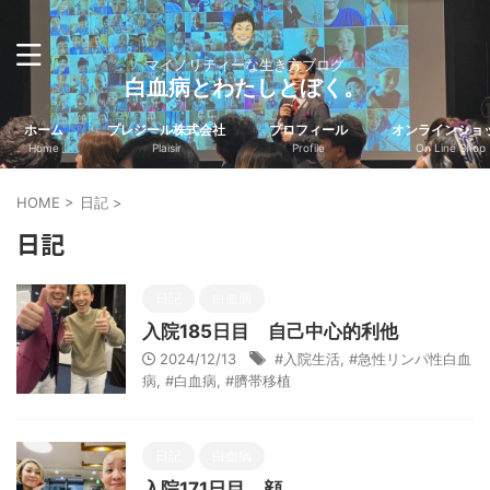
マイノリティーな生き方ブログ
白血病とわたしとぼく。
ホーム
プレジール株式会社
プロフィール
オンラインショ
Home
Plaisir
Profile
On Line Shop
HOME
>
日記
>
日記
日記
白血病
入院185日目 自己中心的利他
2024/12/13
#入院生活
,
#急性リンパ性白血
病
,
#白血病
,
#臍帯移植
日記
白血病
入院171日目 顔