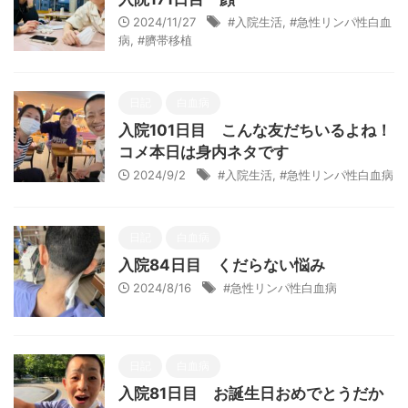
2024/11/27
#入院生活
,
#急性リンパ性白血
病
,
#臍帯移植
日記
白血病
入院101日目 こんな友だちいるよね！
コメ本日は身内ネタです
2024/9/2
#入院生活
,
#急性リンパ性白血病
日記
白血病
入院84日目 くだらない悩み
2024/8/16
#急性リンパ性白血病
日記
白血病
入院81日目 お誕生日おめでとうだか