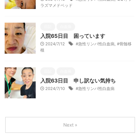
ラズマメドベッド
日記
白血病
入院65日目 困っています
2024/7/12
#急性リンパ性白血病
,
#骨髄移
植
日記
白血病
入院63日目 申し訳ない気持ち
2024/7/10
#急性リンパ性白血病
Next »