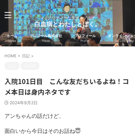
マイノリティーな生き方ブログ
白血病とわたしとぼく。
ホーム
プレジール株式会社
プロフィール
オンラインショ
Home
Plaisir
Profile
On Line Shop
HOME
>
日記
>
日記
白血病
入院101日目 こんな友だちいるよね！コ
メ本日は身内ネタです
2024年9月2日
アンちゃんの話だけど、
面白いから今日はそのお話ね😇