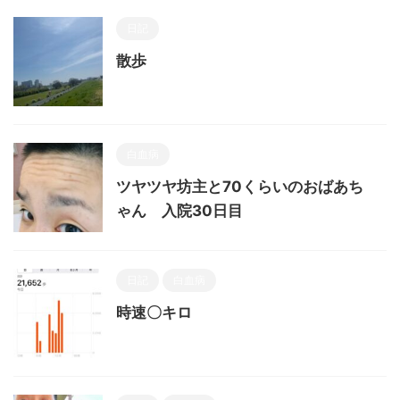
日記
散歩
白血病
ツヤツヤ坊主と70くらいのおばあち
ゃん 入院30日目
日記
白血病
時速〇キロ