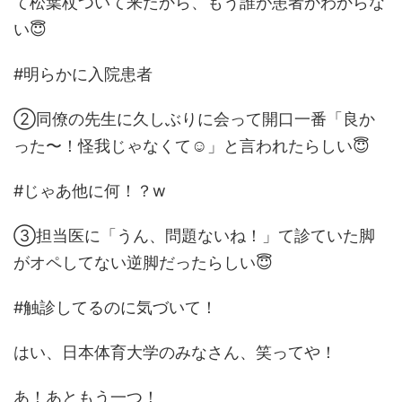
て松葉杖ついて来たから、もう誰が患者かわからな
い😇
#明らかに入院患者
②同僚の先生に久しぶりに会って開口一番「良か
った〜！怪我じゃなくて☺️」と言われたらしい😇
#じゃあ他に何！？w
③担当医に「うん、問題ないね！」て診ていた脚
がオペしてない逆脚だったらしい😇
#触診してるのに気づいて！
はい、日本体育大学のみなさん、笑ってや！
あ！あともう一つ！