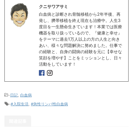
クニサワアサミ
白血病と診断され骨髄移植から2年半後、再
発し、臍帯移植を終え現在も治療中。人生3
度目を一生懸命生きています！本業では医療
機器を取り扱っているので、『健康と幸せ』
をテーマに過去1万人以上の方の人生と向き
あい、様々な問題解決に努めました。仕事で
の経験と、自身の闘病の経験を元に【幸せな
笑顔を増やす】ことをミッションとし、日々
活動をしています！
-
日記
,
白血病
-
#入院生活
,
#急性リンパ性白血病
関連記事