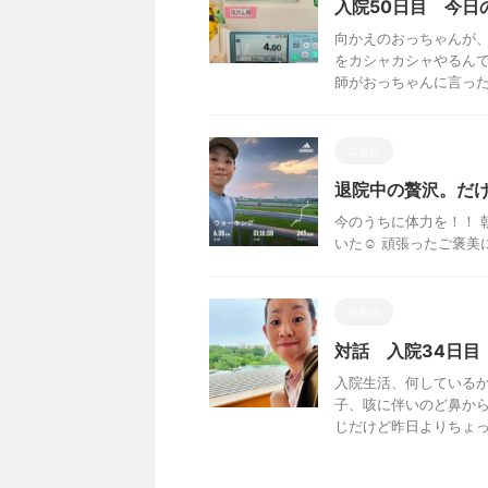
入院50日目 今日
向かえのおっちゃんが、
をカシャカシャやるんで
師がおっちゃんに言ったか
白血病
退院中の贅沢。だ
今のうちに体力を！！ 
いた☺️ 頑張ったご褒美
白血病
対話 入院34日目
入院生活、何しているか
子、咳に伴いのど鼻から
じだけど昨日よりちょっと