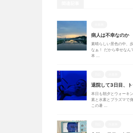
関連記事
白血病
病人は不幸なのか
素晴らしい景色の中、歩
なぁ！ だから幸せなん
本 ...
日記
白血病
退院して3日目、ト
本日も朝夕とウォーキン
素と水素とプラズマで身
この暑 ...
日記
白血病