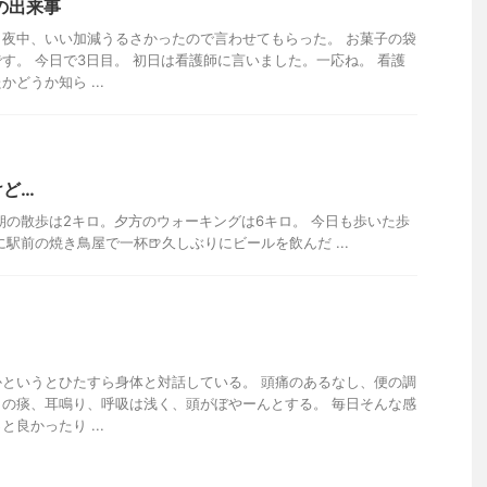
の出来事
夜中、いい加減うるさかったので言わせてもらった。 お菓子の袋
す。 今日で3日目。 初日は看護師に言いました。一応ね。 看護
どうか知ら ...
けど…
朝の散歩は2キロ。夕方のウォーキングは6キロ。 今日も歩いた歩
に駅前の焼き鳥屋で一杯🍺久しぶりにビールを飲んだ ...
というとひたすら身体と対話している。 頭痛のあるなし、便の調
の痰、耳鳴り、呼吸は浅く、頭がぼやーんとする。 毎日そんな感
良かったり ...