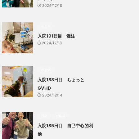
2024/12/18
白血病
入院191日目 髄注
2024/12/18
白血病
入院188日目 ちょっと
GVHD
2024/12/14
日記
白血病
入院185日目 自己中心的利
他