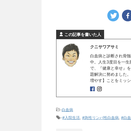
この記事を書いた人
クニサワアサミ
白血病と診断され骨髄
中。人生3度目を一生
で、『健康と幸せ』を
題解決に努めました。
増やす】ことをミッシ
-
白血病
-
#入院生活
,
#急性リンパ性白血病
,
#白