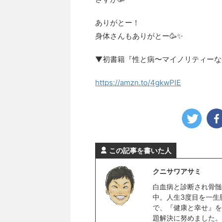
ありがとー！
身体さんもありがとー🥳✨
▼初書籍『性と病〜マイノリティーな
https://amzn.to/4gkwPlE
この記事を書いた人
クニサワアサミ
白血病と診断され骨髄
中。人生3度目を一生
で、『健康と幸せ』を
題解決に努めました。