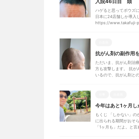
入院46日目 頭
ハゲると思ってボウズに
日本に24店舗しか導入
https://www.takafuji-pj
白血病
抗がん剤の副作用
ただいま、抗がん剤治療
方も攻撃します。 抗が
いるので、抗がん剤との付
仕事
白血病
今年はあと1ヶ月し
もくじ 「しかない」の
に出られる期間がおそら
「1ヶ月も」だよ。と言われ