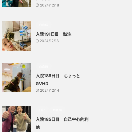
2024/12/18
白血病
入院191日目 髄注
2024/12/18
白血病
入院188日目 ちょっと
GVHD
2024/12/14
日記
白血病
入院185日目 自己中心的利
他