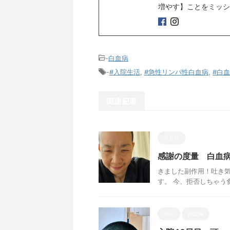
増やす】ことをミッシ
-
白血病
-
#入院生活
,
#急性リンパ性白血病
,
#白
関連記事
白血病
感謝の度量 白血病
きました副作用！吐き気
す。 今、拒否しちゃう食べ
日記
白血病