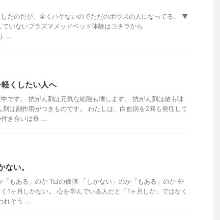
したのだが、全くハゲないのでただのボウズの人になってる。 ▼
していないプラズマメッドベッド体験はコチラから
. ...
を軽くしたい人へ
中です。 抗がん剤は元気な細胞も壊します。 抗がん剤は敵も味
ん剤は副作用がつきものです。 わたしは、白血病を2回も発症して
き合いは長 ...
かない。
か「もある」のか 1日の価値 「しかない」のか「もある」のか 外
く1ヶ月しかない。 心を学んでいる人だと「1ヶ月しか」ではなく
そう ...