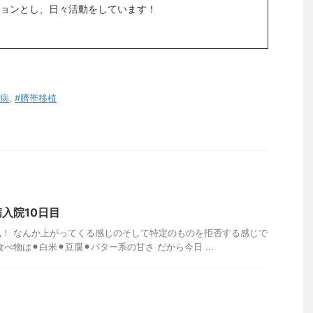
ョンとし、日々活動をしています！
血病
,
#臍帯移植
入院10日目
！ なんか上がってくる感じのそして特定のものを拒否する感じで
物は⚫︎白米⚫︎豆腐⚫︎バター系の甘さ だから今日 ...