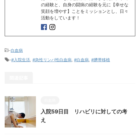
の経験と、自身の闘病の経験を元に【幸せな
笑顔を増やす】ことをミッションとし、日々
活動をしています！
-
白血病
-
#入院生活
,
#急性リンパ性白血病
,
#白血病
,
#臍帯移植
関連記事
白血病
入院59日目 リハビリに対しての考
え