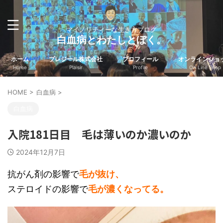
マイノリティーな生き方ブログ
白血病とわたしとぼく。
ホーム
プレジール株式会社
プロフィール
オンラインショ
Home
Plaisir
Profile
On Line Shop
HOME
>
白血病
>
白血病
入院181日目 毛は薄いのか濃いのか
2024年12月7日
抗がん剤の影響で
毛が抜け、
ステロイドの影響で
毛が濃くなってる。