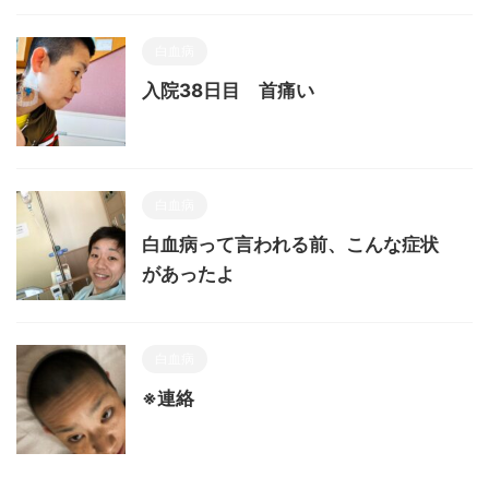
白血病
入院38日目 首痛い
白血病
白血病って言われる前、こんな症状
があったよ
白血病
※連絡