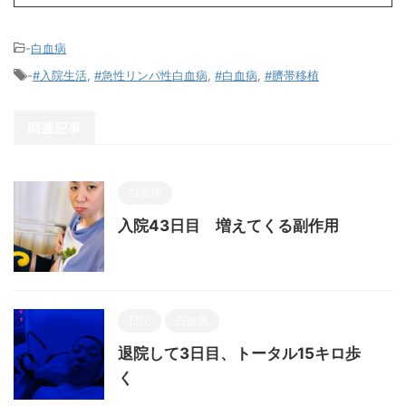
-
白血病
-
#入院生活
,
#急性リンパ性白血病
,
#白血病
,
#臍帯移植
関連記事
白血病
入院43日目 増えてくる副作用
日記
白血病
退院して3日目、トータル15キロ歩
く