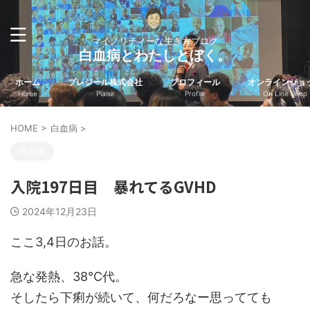
マイノリティーな生き方ブログ
白血病とわたしとぼく。
ホーム
プレジール株式会社
プロフィール
オンラインショ
Home
Plaisir
Profile
On Line Shop
HOME
>
白血病
>
白血病
入院197日目 暴れてるGVHD
2024年12月23日
ここ3,4日のお話。
急な発熱、38℃代。
そしたら下痢が続いて、何だろなー思ってても