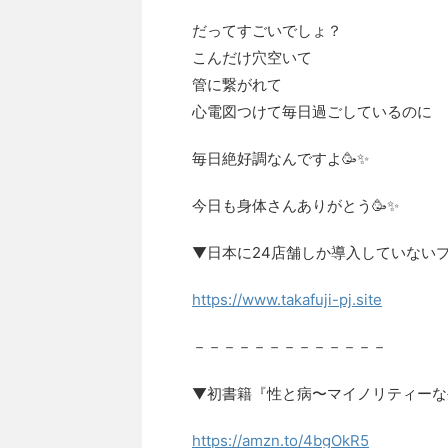
だってすごいでしょ？
こんだけ穴空いて
管に繋がれて
心電図つけて毎日過ごしているのに
毎日絶好調なんですよ🥳✨
今日も身体さんありがとう🥳✨
▼日本に24店舗しか導入していない
https://www.takafuji-pj.site
－－－－－－－－－－－－－
▼初書籍『性と病〜マイノリティーな
https://amzn.to/4bgOkR5