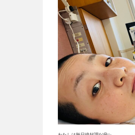
わたしは毎日絶好調だ😆✨