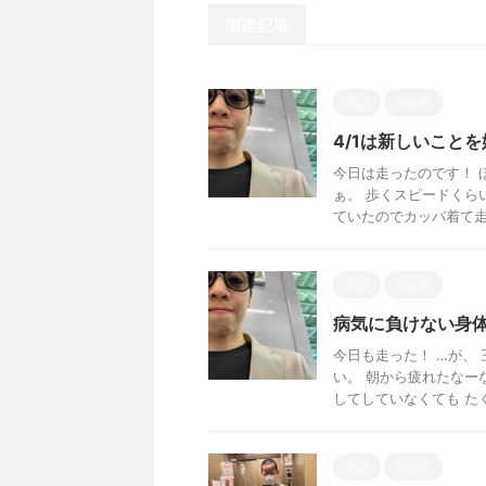
関連記事
日記
白血病
4/1は新しいこと
今日は走ったのです！ 
ぁ。 歩くスピードくら
ていたのでカッパ着て走っ
日記
白血病
病気に負けない身
今日も走った！ …が、
い。 朝から疲れたなー
してしていなくても たくさ
日記
白血病