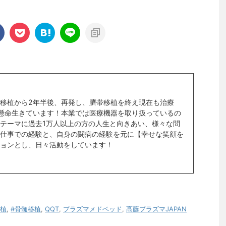
移植から2年半後、再発し、臍帯移植を終え現在も治療
懸命生きています！本業では医療機器を取り扱っているの
テーマに過去1万人以上の方の人生と向きあい、様々な問
仕事での経験と、自身の闘病の経験を元に【幸せな笑顔を
ョンとし、日々活動をしています！
移植
,
#骨髄移植
,
QQT
,
プラズマメドベッド
,
髙藤プラズマJAPAN