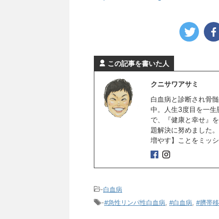
この記事を書いた人
クニサワアサミ
白血病と診断され骨髄
中。人生3度目を一生
で、『健康と幸せ』を
題解決に努めました。
増やす】ことをミッシ
-
白血病
-
#急性リンパ性白血病
,
#白血病
,
#臍帯