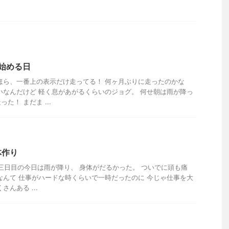
を始める日
ほら、一番上の表示だけ走ってる！ 何ヶ月ぶりに走ったのかな
いなんだけど 軽く息があがるくらいのジョグ。 何せ朝は雨が降っ
た！ まだま ...
体作り
 三日目の今日は雨が降り、 身体がだるかった。 ついでに頭も痛
なんて 仕事がハードな時くらいで一時だったのに 今じゃ仕事を大
んある ...