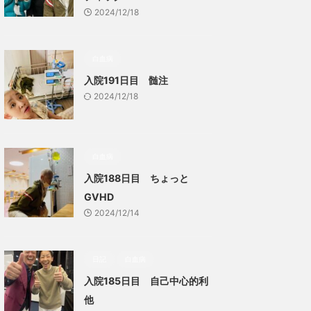
2024/12/18
白血病
入院191日目 髄注
2024/12/18
白血病
入院188日目 ちょっと
GVHD
2024/12/14
日記
白血病
入院185日目 自己中心的利
他