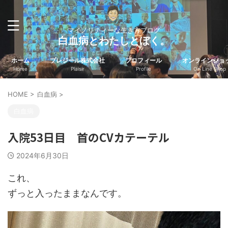
マイノリティーな生き方ブログ
白血病とわたしとぼく。
ホーム
プレジール株式会社
プロフィール
オンラインショ
Home
Plaisir
Profile
On Line Shop
HOME
>
白血病
>
白血病
入院53日目 首のCVカテーテル
2024年6月30日
これ、
ずっと入ったままなんです。