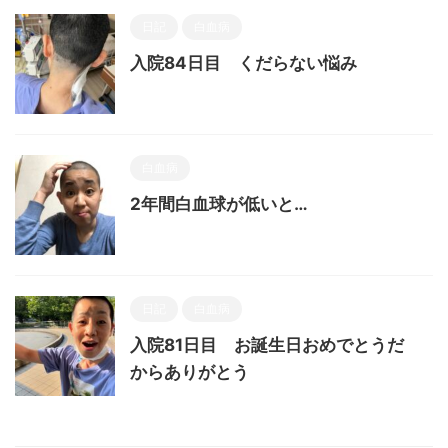
日記
白血病
入院84日目 くだらない悩み
白血病
2年間白血球が低いと…
日記
白血病
入院81日目 お誕生日おめでとうだ
からありがとう