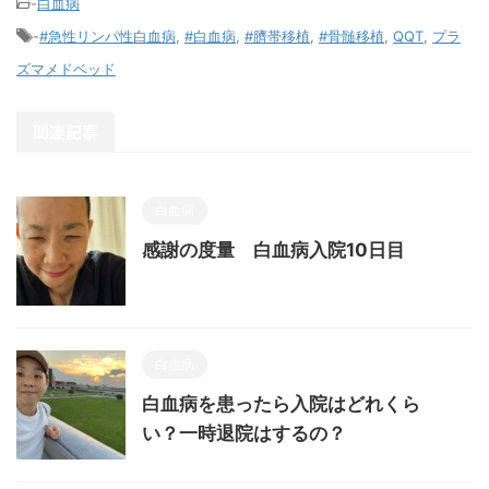
-
白血病
-
#急性リンパ性白血病
,
#白血病
,
#臍帯移植
,
#骨髄移植
,
QQT
,
プラ
ズマメドベッド
関連記事
白血病
感謝の度量 白血病入院10日目
白血病
白血病を患ったら入院はどれくら
い？一時退院はするの？