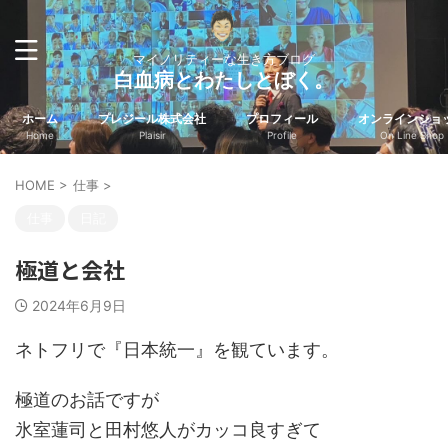
マイノリティーな生き方ブログ
白血病とわたしとぼく。
ホーム
プレジール株式会社
プロフィール
オンラインショ
Home
Plaisir
Profile
On Line Shop
HOME
>
仕事
>
仕事
日記
極道と会社
2024年6月9日
ネトフリで『日本統一』を観ています。
極道のお話ですが
氷室蓮司と田村悠人がカッコ良すぎて