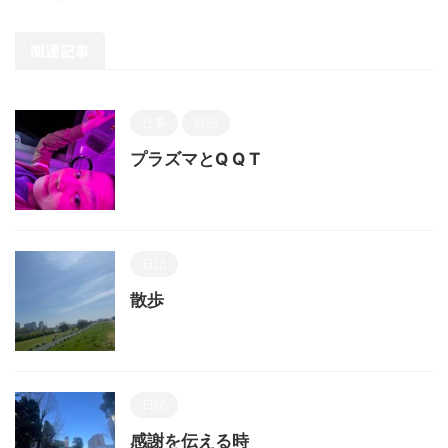
関連記事
仕事
日記
プラズマとQ Q T
日記
散歩
日記
感謝を伝える時