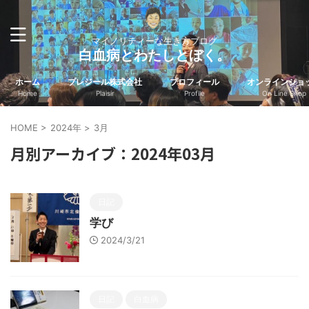
マイノリティーな生き方ブログ
白血病とわたしとぼく。
ホーム
プレジール株式会社
プロフィール
オンラインショ
Home
Plaisir
Profile
On Line Shop
HOME
>
2024年
>
3月
月別アーカイブ：2024年03月
日記
学び
2024/3/21
日記
白血病