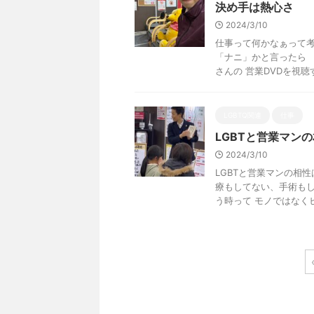
決め手は熱心さ
2024/3/10
仕事って何かなぁって考
「ナニ」かと言ったら 
さんの 営業DVDを視聴す
LGBTQ関連
仕事
LGBTと営業マン
2024/3/10
LGBTと営業マンの相
療もしてない、手術もし
う時って モノではなくヒト