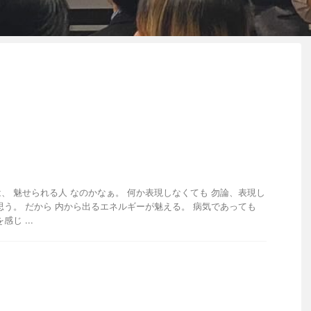
、 魅せられる人 なのかなぁ。 何か表現しなくても 勿論、表現し
思う。 だから 内から出るエネルギーが魅える。 病気であっても
じ ...