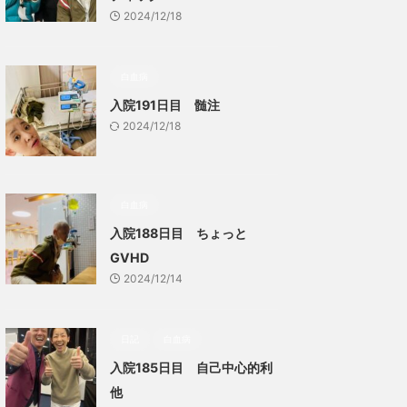
2024/12/18
白血病
入院191日目 髄注
2024/12/18
白血病
入院188日目 ちょっと
GVHD
2024/12/14
日記
白血病
入院185日目 自己中心的利
他