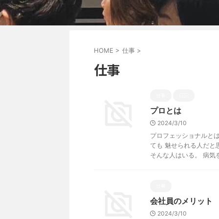
HOME
>
仕事
>
仕事
仕事
日記
プロとは
2024/3/10
プロフェッショナルとは
ても 魅せられる人だと
そんな人はいる。 病気を感
仕事
会社員のメリット
2024/3/10