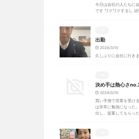
今日は会社の人たちに会
です ワクワクするし 
仕事
出勤
2024/3/10
久しぶりに会社に行き
仕事
決め手は熱心さno.
2024/3/10
買い手側で営業を受ける
は非常に勉強になった。
出し、提案してもらった。
仕事