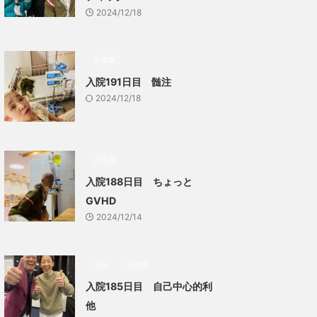
2024/12/18
白血病
入院191日目 髄注
2024/12/18
白血病
入院188日目 ちょっと
GVHD
2024/12/14
日記
白血病
入院185日目 自己中心的利
他