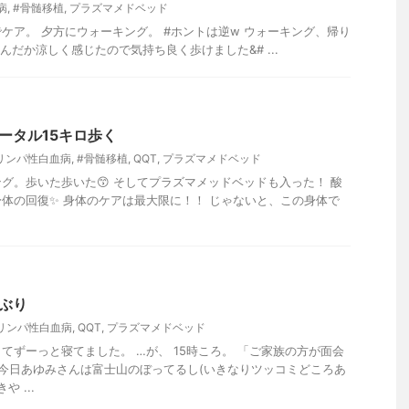
病
,
#骨髄移植
,
プラズマメドベッド
ケア。 夕方にウォーキング。 #ホントは逆w ウォーキング、帰り
なんだか涼しく感じたので気持ち良く歩けました&# ...
ータル15キロ歩く
リンパ性白血病
,
#骨髄移植
,
QQT
,
プラズマメドベッド
グ。歩いた歩いた😙 そしてプラズマメッドベッドも入った！ 酸
体の回復✨ 身体のケアは最大限に！！ じゃないと、この身体で
年ぶり
リンパ性白血病
,
QQT
,
プラズマメドベッド
てずーっと寝てました。 …が、 15時ころ。 「ご家族の方が面会
 今日あゆみさんは富士山のぼってるし(いきなりツッコミどころあ
 ...