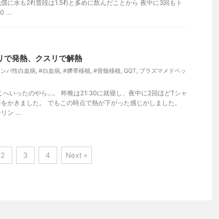
に水も2ℓ(普段は1.5ℓ)と多めに飲んだことから 夜中に3回もト
...
リで発熱、クスリで解熱
リンパ性白血病
,
#白血病
,
#臍帯移植
,
#骨髄移植
,
QQT
,
プラズマメドベッ
こへいったのやら…。 昨晩は21:30に就寝し、夜中に2回ほどTシャ
をかきました。 でもこの時点で熱が下がった感じがしました。
ン ...
2
3
4
Next »