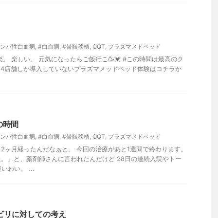
リンパ性白血病
,
#白血病
,
#骨髄移植
,
QQT
,
プラズマメドベッド
。 楽しい。 元気になったらご飯行こ🥳💓 #この時間は最高のク
24店舗しか導入していないプラズマメッドベッド体験はコチラか
の時間
リンパ性白血病
,
#白血病
,
#骨髄移植
,
QQT
,
プラズマメドベッド
2ヶ月経ったんだなぁと。 今回の治療があと1週間で終わります。
。」と、薬剤師さんに言われたんだけど 28日の連続入院やトー
わい。 ...
ビリに対しての考え