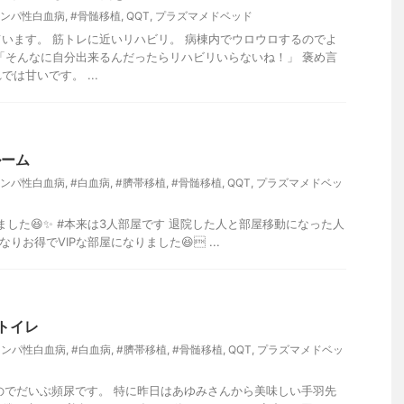
リンパ性白血病
,
#骨髄移植
,
QQT
,
プラズマメドベッド
います。 筋トレに近いリハビリ。 病棟内でウロウロするのでよ
「そんなに自分出来るんだったらリハビリいらないね！」 褒め言
は甘いです。 ...
ルーム
リンパ性白血病
,
#白血病
,
#臍帯移植
,
#骨髄移植
,
QQT
,
プラズマメドベッ
ました😆✨ #本来は3人部屋です 退院した人と部屋移動になった人
りお得でVIPな部屋になりました😆 ...
のトイレ
リンパ性白血病
,
#白血病
,
#臍帯移植
,
#骨髄移植
,
QQT
,
プラズマメドベッ
のでだいぶ頻尿です。 特に昨日はあゆみさんから美味しい手羽先