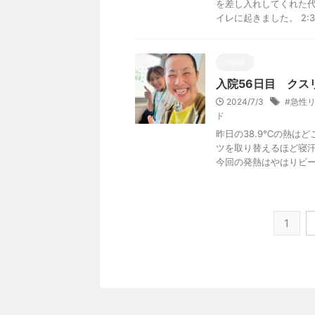
を差し入れしてくれた代償
イレに起きました。 2:30 
白血病
入院56日目 クス
2024/7/3
#急性
ド
昨日の38.9℃の熱はど
ツを取り替えるほど寝汗
今回の発熱はやはりビーリ
1