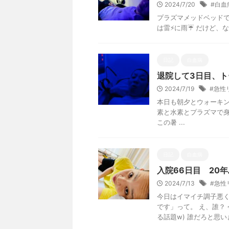
2024/7/20
#白血
プラズマメッドベッドで
は雷⚡️に雨☔ だけど、
日記
白血病
退院して3日目、ト
2024/7/19
#急性
本日も朝夕とウォーキン
素と水素とプラズマで身
この暑 ...
日記
白血病
入院66日目 20
2024/7/13
#急性
今日はイマイチ調子悪く
です」って。 え、誰？
る話題w) 誰だろと思いきや