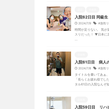
日記
白血病
入院62日目 同級生
2024/7/9
#急性
時間が足りない。 気が楽
スリだった！ ▼日本に
...
白血病
入院61日目 病人
2024/7/8
#急性
タイトルを書いてあぁ、
「長らくお疲れ様でした
タル61日の入院なんぞ短い
白血病
入院59日目 リハ