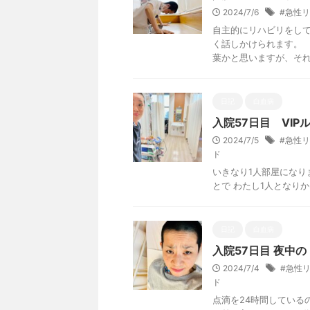
2024/7/6
#急性
自主的にリハビリをして
く話しかけられます。 
葉かと思いますが、それで
日記
白血病
入院57日目 VIP
2024/7/5
#急性
ド
いきなり1人部屋になり
とで わたし1人となりかな
日記
白血病
入院57日目 夜中
2024/7/4
#急性
ド
点滴を24時間している