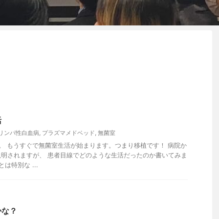
活
リンパ性白血病
,
プラズマメドベッド
,
無菌室
。 もうすぐで無菌室生活が始まります。つまり移植です！ 病院か
明されますが、 患者目線でどのような生活だったのか書いてみま
は特別な ...
かな？