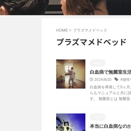
HOME
>
プラズマメドベッド
プラズマメドベッド
白血病
白血病で無菌室生
2024/8/20
#急性
白血病を再発して5ヶ月
らもマニュアルと共に説
す。 無菌室とは 無菌室と
白血病
本当に白血病なの