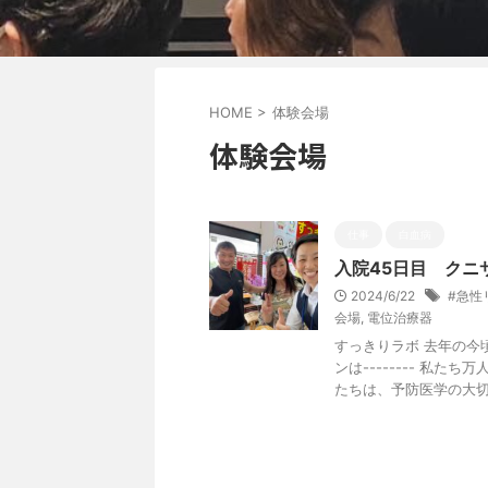
HOME
>
体験会場
体験会場
仕事
白血病
入院45日目 クニ
2024/6/22
#急性
会場
,
電位治療器
すっきりラボ 去年の今
ンは-------- 私
たちは、予防医学の大切さ