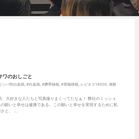
サワのおしごと
リンパ性白血病
,
#白血病
,
#臍帯移植
,
#骨髄移植
,
レピオス14000
,
体験
頃、大好きな人たちと写真撮りまくってたなぁ！ 弊社のミッショ
たち万人の願いと幸せは健康である。この願いと幸せを実現するために私
と、 ...