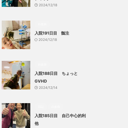
2024/12/18
白血病
入院191日目 髄注
2024/12/18
白血病
入院188日目 ちょっと
GVHD
2024/12/14
日記
白血病
入院185日目 自己中心的利
他