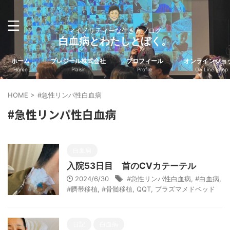
マイノリティーな生き方ブログ
白血病とわたしとぼく。
ホーム
プレジール株式会社
プロフィール
オンラインショ
Home
Plaisir
Profile
On Line Shop
HOME
>
#急性リンパ性白血病
#急性リンパ性白血病
白血病
入院53日目 首のCVカテーテル
2024/6/30
#急性リンパ性白血病
,
#白血病
,
#臍帯移植
,
#骨髄移植
,
QQT
,
プラズマメドベッド
日記
白血病