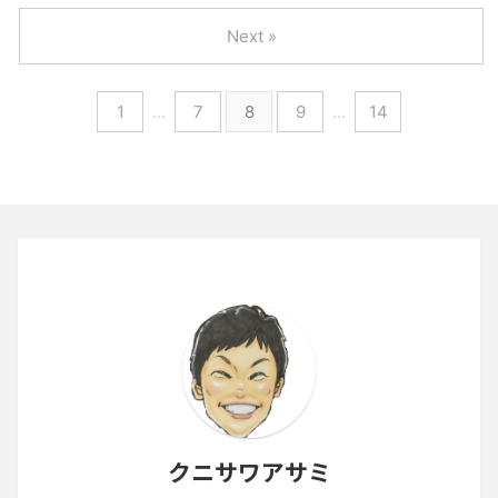
Next »
1
…
7
8
9
…
14
クニサワアサミ