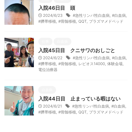
入院46日目 頭
2024/6/23
#急性リンパ性白血病
,
#白血病
,
#臍帯移植
,
#骨髄移植
,
QQT
,
プラズマメドベッド
仕事
白血病
入院45日目 クニサワのおしごと
2024/6/22
#急性リンパ性白血病
,
#白血病
,
#臍帯移植
,
#骨髄移植
,
レピオス14000
,
体験会場
,
電位治療器
白血病
入院44日目 止まっている暇はない
2024/6/21
#急性リンパ性白血病
,
#白血病
,
#臍帯移植
,
#骨髄移植
,
QQT
,
プラズマメドベッド