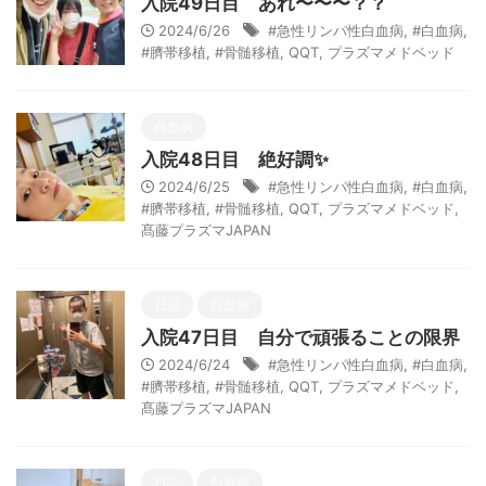
入院49日目 あれ〜〜〜？？
2024/6/26
#急性リンパ性白血病
,
#白血病
,
#臍帯移植
,
#骨髄移植
,
QQT
,
プラズマメドベッド
白血病
入院48日目 絶好調✨
2024/6/25
#急性リンパ性白血病
,
#白血病
,
#臍帯移植
,
#骨髄移植
,
QQT
,
プラズマメドベッド
,
髙藤プラズマJAPAN
日記
白血病
入院47日目 自分で頑張ることの限界
2024/6/24
#急性リンパ性白血病
,
#白血病
,
#臍帯移植
,
#骨髄移植
,
QQT
,
プラズマメドベッド
,
髙藤プラズマJAPAN
日記
白血病