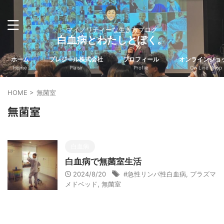
マイノリティーな生き方ブログ
白血病とわたしとぼく。
ホーム
プレジール株式会社
プロフィール
オンラインショ
Home
Plaisir
Profile
On Line Shop
HOME
>
無菌室
無菌室
白血病
白血病で無菌室生活
2024/8/20
#急性リンパ性白血病
,
プラズマ
メドベッド
,
無菌室