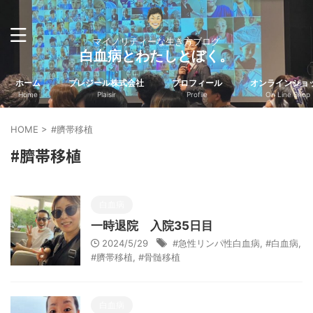
マイノリティーな生き方ブログ
白血病とわたしとぼく。
ホーム
プレジール株式会社
プロフィール
オンラインショ
Home
Plaisir
Profile
On Line Shop
HOME
>
#臍帯移植
#臍帯移植
白血病
一時退院 入院35日目
2024/5/29
#急性リンパ性白血病
,
#白血病
,
#臍帯移植
,
#骨髄移植
白血病