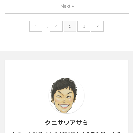
Next »
1
…
4
5
6
7
クニサワアサミ