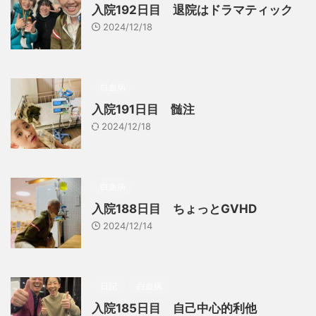
入院192日目 退院はドラマティック
2024/12/18
白血病
入院191日目 髄注
2024/12/18
白血病
入院188日目 ちょっとGVHD
2024/12/14
日記
白血病
入院185日目 自己中心的利他