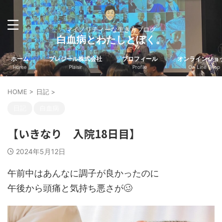
マイノリティーな生き方ブログ
白血病とわたしとぼく。
ホーム
プレジール株式会社
プロフィール
オンラインショ
Home
Plaisir
Profile
On Line Shop
HOME
>
日記
>
日記
白血病
【いきなり 入院18日目】
2024年5月12日
午前中はあんなに調子が良かったのに
午後から頭痛と気持ち悪さが🥴