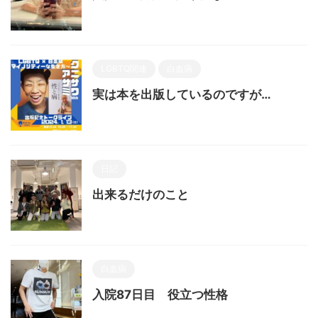
LGBTQ関連
白血病
実は本を出版しているのですが…
日記
出来るだけのこと
白血病
入院87日目 役立つ性格