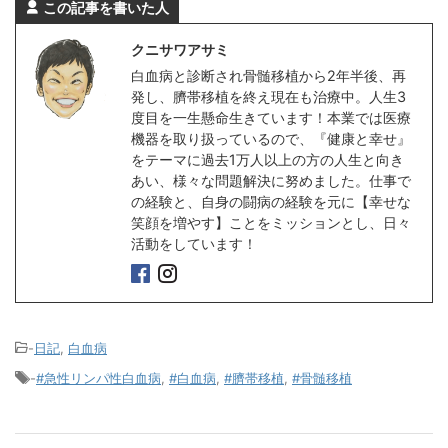
この記事を書いた人
クニサワアサミ
白血病と診断され骨髄移植から2年半後、再
発し、臍帯移植を終え現在も治療中。人生3
度目を一生懸命生きています！本業では医療
機器を取り扱っているので、『健康と幸せ』
をテーマに過去1万人以上の方の人生と向き
あい、様々な問題解決に努めました。仕事で
の経験と、自身の闘病の経験を元に【幸せな
笑顔を増やす】ことをミッションとし、日々
活動をしています！
-
日記
,
白血病
-
#急性リンパ性白血病
,
#白血病
,
#臍帯移植
,
#骨髄移植