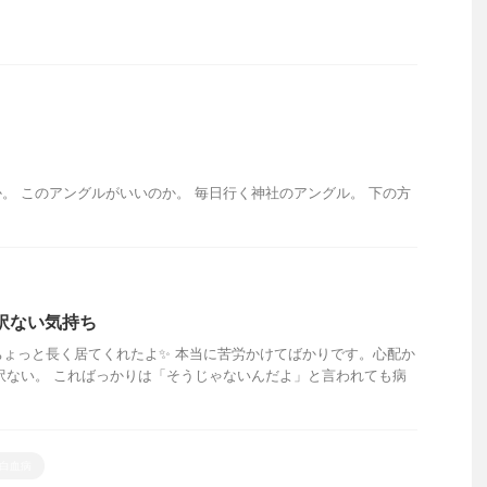
。 このアングルがいいのか。 毎日行く神社のアングル。 下の方
訳ない気持ち
ちょっと長く居てくれたよ✨ 本当に苦労かけてばかりです。心配か
訳ない。 こればっかりは「そうじゃないんだよ」と言われても病
白血病