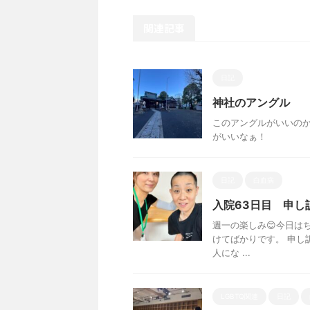
関連記事
日記
神社のアングル
このアングルがいいのか
がいいなぁ！
日記
白血病
入院63日目 申し
週一の楽しみ😊今日は
けてばかりです。 申し
人にな ...
LGBTQ関連
日記