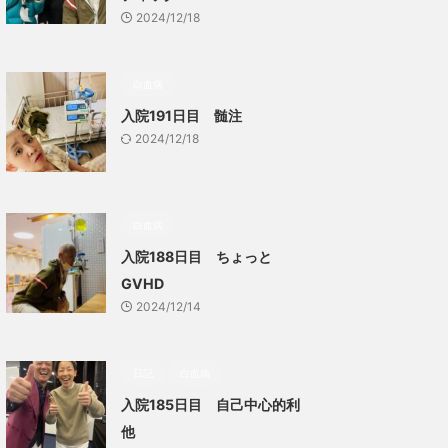
2024/12/18
白血病
入院191日目 髄注
2024/12/18
白血病
入院188日目 ちょっと
GVHD
2024/12/14
日記
白血病
入院185日目 自己中心的利
他