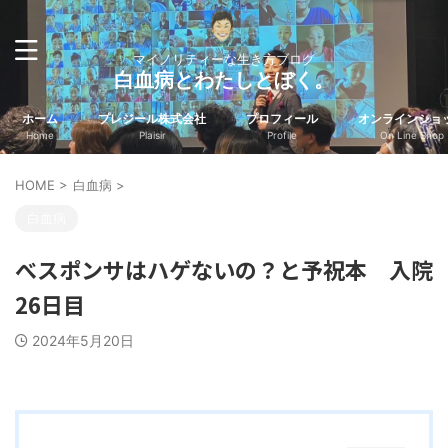
マイノリティーな生き方ブログ
白血病とわたしとぼく。
ホーム
プレジール株式会社
プロフィール
オンラインショ
Home
Plaisir
Profile
On Line Shop
HOME
>
白血病
>
白血病
べスポンサはハゲないの？と予祝本 入院
26日目
2024年5月20日