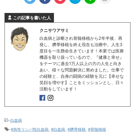
この記事を書いた人
クニサワアサミ
白血病と診断され骨髄移植から2年半後、再
発し、臍帯移植を終え現在も治療中。人生3
度目を一生懸命生きています！本業では医療
機器を取り扱っているので、『健康と幸せ』
をテーマに過去1万人以上の方の人生と向き
あい、様々な問題解決に努めました。仕事で
の経験と、自身の闘病の経験を元に【幸せな
笑顔を増やす】ことをミッションとし、日々
活動をしています！
-
白血病
-
#急性リンパ性白血病
,
#白血病
,
#臍帯移植
,
#骨髄移植