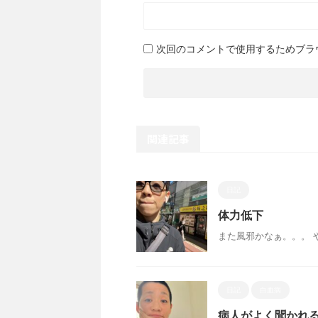
次回のコメントで使用するためブラ
関連記事
日記
体力低下
また風邪かなぁ。。。 
日記
白血病
病人がよく聞かれ