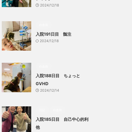
2024/12/18
白血病
入院191日目 髄注
2024/12/18
白血病
入院188日目 ちょっと
GVHD
2024/12/14
日記
白血病
入院185日目 自己中心的利
他