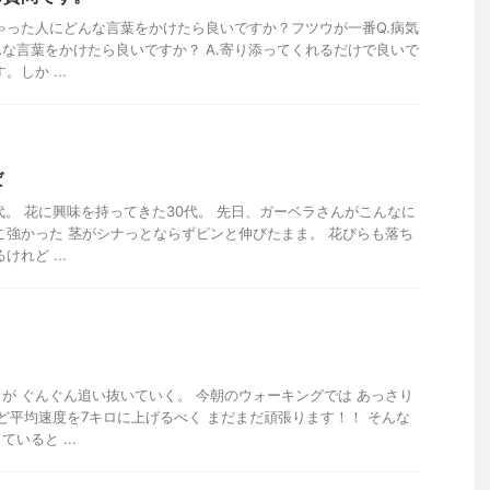
ちゃった人にどんな言葉をかけたら良いですか？フツウが一番Q.病気
な言葉をかけたら良いですか？ A.寄り添ってくれるだけで良いで
しか ...
ば
代。 花に興味を持ってきた30代。 先日、ガーベラさんがこんなに
こ強かった 茎がシナっとならずピンと伸びたまま。 花びらも落ち
れど ...
が ぐんぐん追い抜いていく。 今朝のウォーキングでは あっさり
けど平均速度を7キロに上げるべく まだまだ頑張ります！！ そんな
いると ...