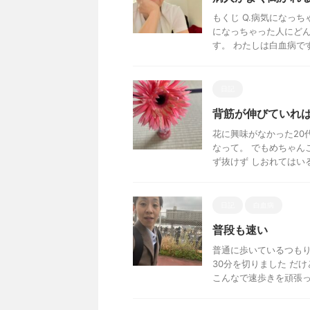
もくじ Q.病気になっ
になっちゃった人にどん
す。 わたしは白血病です。
日記
背筋が伸びていれ
花に興味がなかった20
なって。 でもめちゃん
ず抜けず しおれてはいるけ
日記
白血病
普段も速い
普通に歩いているつもり
30分を切りました だ
こんなで速歩きを頑張って