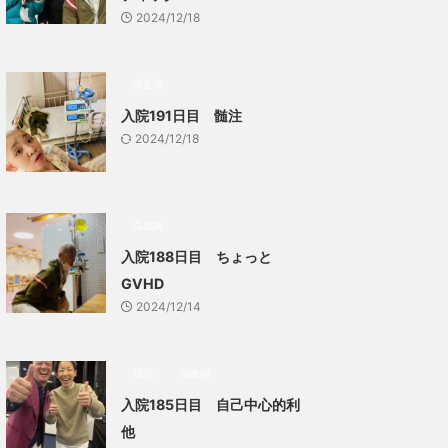
2024/12/18
白血病
入院191日目 髄注
2024/12/18
白血病
入院188日目 ちょっと
GVHD
2024/12/14
日記
白血病
入院185日目 自己中心的利
他