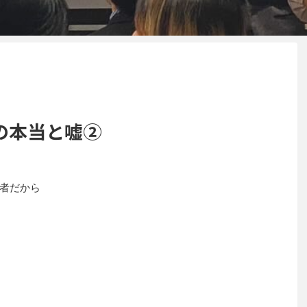
の本当と嘘②
者だから