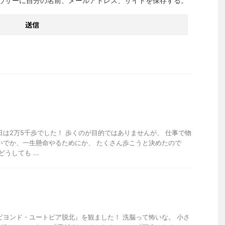
ウザーに自分の名前、メールアドレス、サイトを保存する。
日は2万5千歩でした！ 歩くのが目的ではありませんが、 仕事で物
いでか、一生懸命やるためにか、 たくさん歩こうと決めたので
うしても ...
ビヨンド・ユートピア脱北』を観ました！ 洗脳って怖いな。 小さ