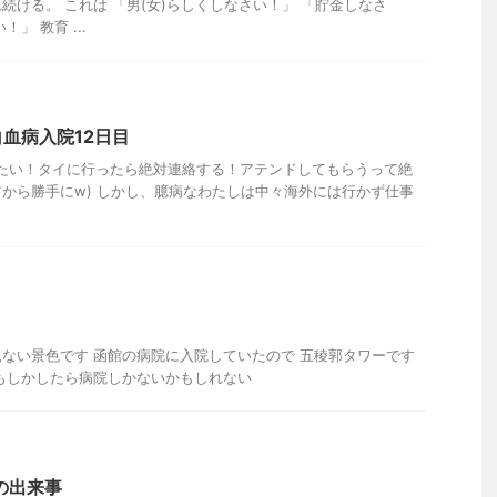
続ける。 これは 「男(女)らしくしなさい！」 「貯金しなさ
」 教育 ...
血病入院12日目
たい！タイに行ったら絶対連絡する！アテンドしてもらうって絶
前から勝手にw) しかし、臆病なわたしは中々海外には行かず仕事
ない景色です 函館の病院に入院していたので 五稜郭タワーです
もしかしたら病院しかないかもしれない
の出来事