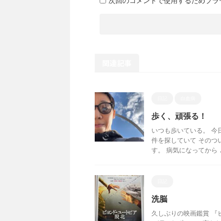
次回のコメントで使用するためブラ
関連記事
日記
白血病
歩く、頑張る！
いつも歩いている。 今
件を探していて そのつ
す。 病気になってから ど
日記
洗脳
久しぶりの映画鑑賞 『