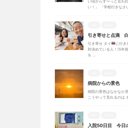
い頃からずーっと言われ
い！」 「学校行きなさい！
日記
白血病
引き寄せと点滴 白
引き寄せ タイ
に行き
対決めている人！(5年
を ...
日記
白血病
病院からの景色
病院の景色はなかなか見
こうやって見れるのは 
日記
白血病
入院50日目 今日