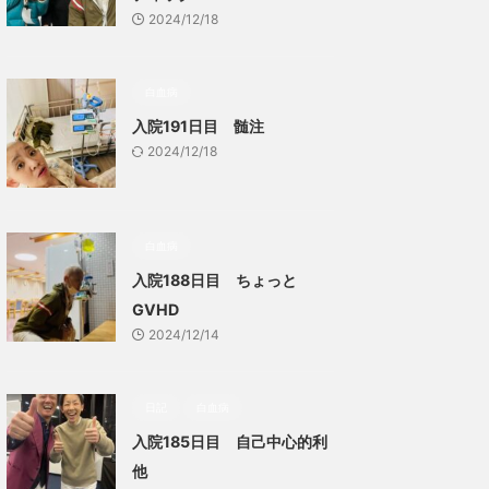
2024/12/18
白血病
入院191日目 髄注
2024/12/18
白血病
入院188日目 ちょっと
GVHD
2024/12/14
日記
白血病
入院185日目 自己中心的利
他