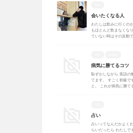
日記
会いたくなる人
わたしは飲みに行くのが
もほとんど飲まなくなり
ていない時はその反動で人
日記
白血病
病気に勝てるコツ
恥ずかしながら 英語の
てます。 すごく初級で
と。 これが病気に勝て
日記
占い
占いってなんだかよくわ
らいだったら わたしで