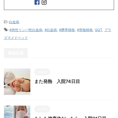
-
白血病
-
#急性リンパ性白血病
,
#白血病
,
#臍帯移植
,
#骨髄移植
,
QQT
,
プラ
ズマメドベッド
関連記事
白血病
また発熱 入院74日目
白血病