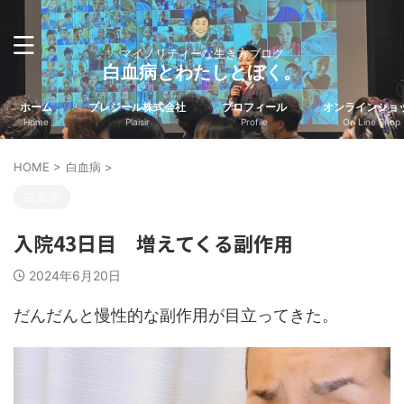
マイノリティーな生き方ブログ
白血病とわたしとぼく。
ホーム
プレジール株式会社
プロフィール
オンラインショ
Home
Plaisir
Profile
On Line Shop
HOME
>
白血病
>
白血病
入院43日目 増えてくる副作用
2024年6月20日
だんだんと慢性的な副作用が目立ってきた。