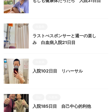
もしも健康体だったら 入院31日目
白血病
ラストべスポンサーと週一の楽し
み 白血病入院21日目
白血病
入院102日目 リハーサル
日記
白血病
入院185日目 自己中心的利他