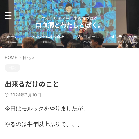
マイノリティーな生き方ブログ
白血病とわたしとぼく。
ホーム
プレジール株式会社
プロフィール
オンラインショ
Home
Plaisir
Profile
On Line Shop
HOME
>
日記
>
日記
出来るだけのこと
2024年3月10日
今日はモルックをやりましたが、
やるのは半年以上ぶりで、、、