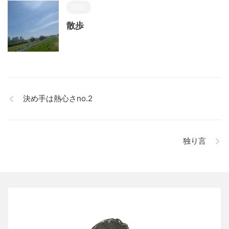
日記
散歩
決め手は熱心さno.2
独り言