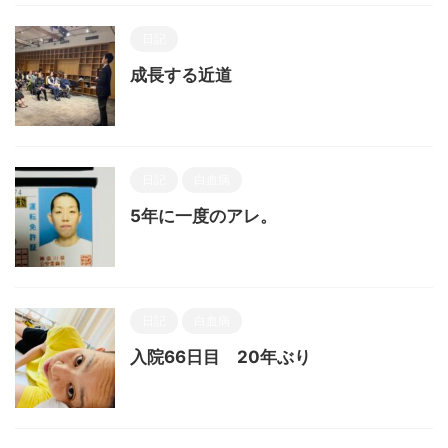
日記
成長する近道
日記
白血病
5年に一度のアレ。
日記
白血病
入院66日目 20年ぶり