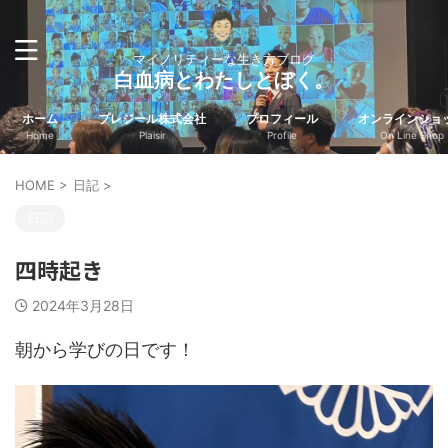
マイノリティーな生き方ブログ
白血病とわたしとぼく。
ホーム
プレジール株式会社
プロフィール
オンラインショ
Home
Plaisir
Profile
On Line Shop
HOME
>
日記
>
日記
四時起き
2024年3月28日
朝から学びの日です！