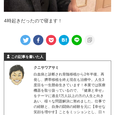
4時起きだったので寝ます！
この記事を書いた人
クニサワアサミ
白血病と診断され骨髄移植から2年半後、再
発し、臍帯移植を終え現在も治療中。人生3
度目を一生懸命生きています！本業では医療
機器を取り扱っているので、『健康と幸せ』
をテーマに過去1万人以上の方の人生と向き
あい、様々な問題解決に努めました。仕事で
の経験と、自身の闘病の経験を元に【幸せな
笑顔を増やす】ことをミッションとし、日々