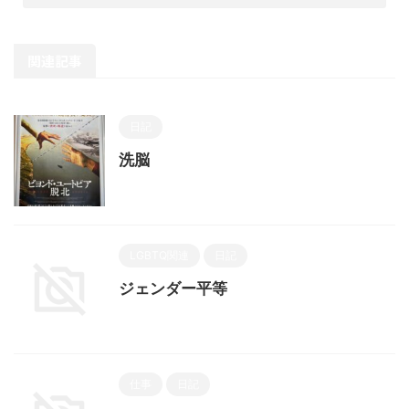
関連記事
日記
洗脳
LGBTQ関連
日記
ジェンダー平等
仕事
日記