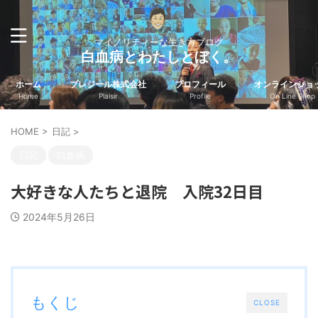
マイノリティーな生き方ブログ
白血病とわたしとぼく。
ホーム
プレジール株式会社
プロフィール
オンラインショ
Home
Plaisir
Profile
On Line Shop
HOME
>
日記
>
日記
白血病
大好きな人たちと退院 入院32日目
2024年5月26日
もくじ
CLOSE