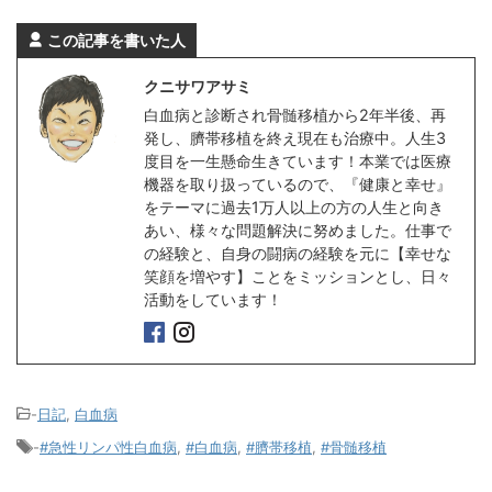
この記事を書いた人
クニサワアサミ
白血病と診断され骨髄移植から2年半後、再
発し、臍帯移植を終え現在も治療中。人生3
度目を一生懸命生きています！本業では医療
機器を取り扱っているので、『健康と幸せ』
をテーマに過去1万人以上の方の人生と向き
あい、様々な問題解決に努めました。仕事で
の経験と、自身の闘病の経験を元に【幸せな
笑顔を増やす】ことをミッションとし、日々
活動をしています！
-
日記
,
白血病
-
#急性リンパ性白血病
,
#白血病
,
#臍帯移植
,
#骨髄移植