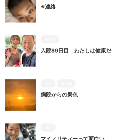
※連絡
白血病
入院89日目 わたしは健康だ
日記
白血病
病院からの景色
日記
マイノリティーって面白い