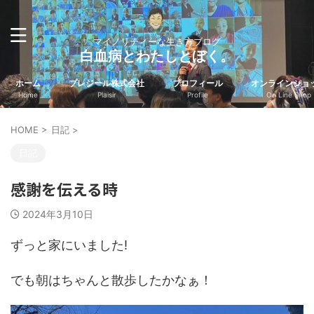
マイノリティーな生き方ブログ
白血病とわたしとぼく。
ホーム
プレジール株式会社
プロフィール
オンラインショ
Home
Plaisir
Profile
On Line Shop
HOME
>
日記
>
日記
感謝を伝える時
2024年3月10日
ずっと家にいました!
でも朝はちゃんと散歩したかなぁ！