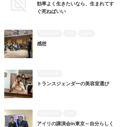
効率よく生きたいなら、生まれてす
ぐ死ねばいい
LGBTQ関連
日記
白血病
感想
LGBTQ関連
トランスジェンダーの美容室選び
LGBTQ関連
日記
アイリの講演会in東京～自分らしく