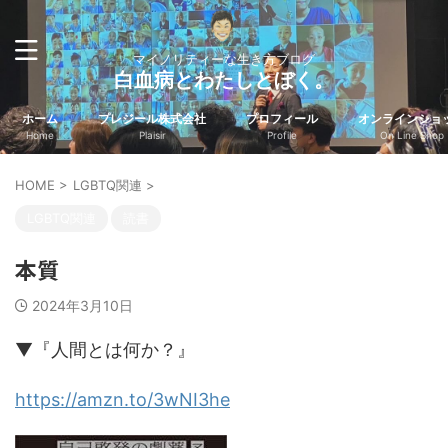
マイノリティーな生き方ブログ
白血病とわたしとぼく。
ホーム
プレジール株式会社
プロフィール
オンラインショ
Home
Plaisir
Profile
On Line Shop
HOME
>
LGBTQ関連
>
LGBTQ関連
読書
本質
2024年3月10日
▼『人間とは何か？』
https://amzn.to/3wNI3he