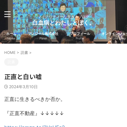
マイノリティーな生き方ブログ
白血病とわたしとぼく。
ホーム
プレジール株式会社
プロフィール
オンラインショ
Home
Plaisir
Profile
On Line Shop
HOME
>
読書
>
読書
正直と白い嘘
2024年3月10日
正直に生きるべきか否か。
『正直不動産』↓↓↓↓↓