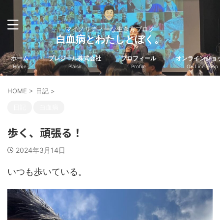
マイノリティーな生き方ブログ
白血病とわたしとぼく。
ホーム
プレジール株式会社
プロフィール
オンラインショ
Home
Plaisir
Profile
On Line Shop
HOME
>
日記
>
日記
白血病
歩く、頑張る！
2024年3月14日
いつも歩いている。