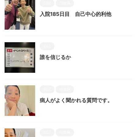
日記
白血病
入院185日目 自己中心的利他
日記
誰を信じるか
日記
白血病
病人がよく聞かれる質問です。
日記
白血病