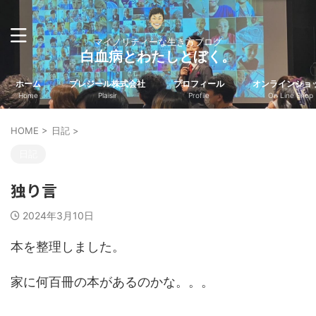
マイノリティーな生き方ブログ
白血病とわたしとぼく。
ホーム
プレジール株式会社
プロフィール
オンラインショ
Home
Plaisir
Profile
On Line Shop
HOME
>
日記
>
日記
独り言
2024年3月10日
本を整理しました。
家に何百冊の本があるのかな。。。