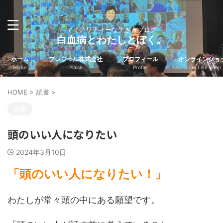
マイノリティーな生き方ブログ
白血病とわたしとぼく。
ホーム
プレジール株式会社
プロフィール
オンラインショ
Home
Plaisir
Profile
On Line Shop
HOME
>
読書
>
読書
頭のいい人になりたい
2024年3月10日
「頭のいい人になりたい！」
わたしが常々頭の中にある願望です。