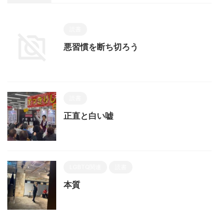
読書
悪習慣を断ち切ろう
読書
正直と白い嘘
LGBTQ関連
読書
本質