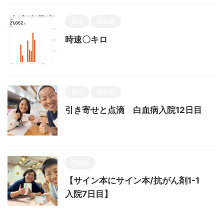
日記
白血病
時速〇キロ
日記
白血病
引き寄せと点滴 白血病入院12日目
白血病
【サイン本にサイン本/抗がん剤1-1
入院7日目】