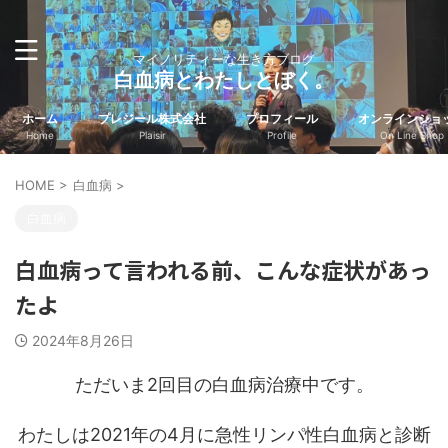
マイノリティーな生き方ブログ
白血病とわたしとぼく。
ホーム
プレジール株式会社
プロフィール
オンラインショ
Home
Plaisir
Profile
On Line Shop
HOME
>
白血病
>
白血病
白血病って言われる前、こんな症状があっ
たよ
2024年8月26日
ただいま2回目の白血病治療中です。
わたしは2021年の4月に急性リンパ性白血病と診断