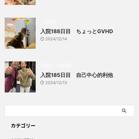
白血病
入院188日目 ちょっとGVHD
2024/12/14
日記
白血病
入院185日目 自己中心的利他
2024/12/13
カテゴリー