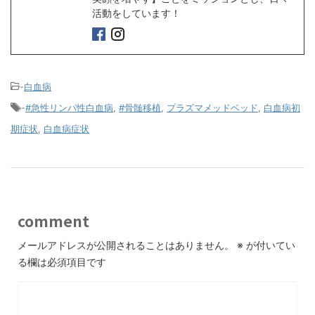
活動をしています！
-
白血病
-
#急性リンパ性白血病
,
#骨髄移植
,
プラズマメッドベッド
,
白血病初
期症状
,
白血病症状
comment
メールアドレスが公開されることはありません。
※
が付いてい
る欄は必須項目です