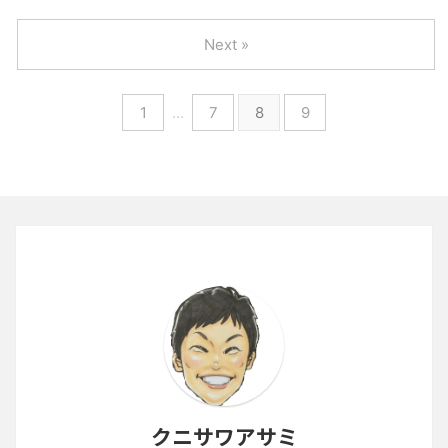
Next »
1
…
7
8
9
クニサワアサミ