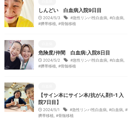
白血病
しんどい 白血病入院9日目
2024/5/3
#急性リンパ性白血病
,
#白血病
,
#臍帯移植
,
#骨髄移植
白血病
危険度/仲間 白血病:入院8日目
2024/5/2
#急性リンパ性白血病
,
#白血病
,
#臍帯移植
,
#骨髄移植
白血病
【サイン本にサイン本/抗がん剤1-1 入
院7日目】
2024/5/1
#急性リンパ性白血病
,
#白血病
,
#
臍帯移植
,
#骨髄移植