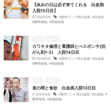
【休みの日は必ず来てくれる 白血病
入院15日目】
2024/5/9
#急性リンパ性白血病
,
#白血病
,
#臍帯移植
,
#骨髄移植
日記
白血病
カワキタ倫理と看護師とべスポンサ(抗
がん剤1-2) 入院14日目
2024/5/8
#急性リンパ性白血病
,
#白血病
,
#臍帯移植
,
#骨髄移植
日記
白血病
束の間と食欲 白血病入院13日目
2024/5/8
#急性リンパ性白血病
,
#白血病
,
#
臍帯移植
,
#骨髄移植