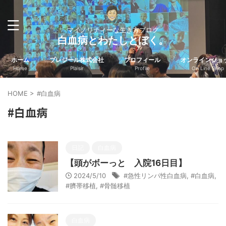
マイノリティーな生き方ブログ
白血病とわたしとぼく。
ホーム
プレジール株式会社
プロフィール
オンラインショ
Home
Plaisir
Profile
On Line Shop
HOME
>
#白血病
#白血病
日記
白血病
【頭がボーっと 入院16日目】
2024/5/10
#急性リンパ性白血病
,
#白血病
,
#臍帯移植
,
#骨髄移植
白血病