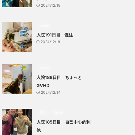
2024/12/18
白血病
入院191日目 髄注
2024/12/18
白血病
入院188日目 ちょっと
GVHD
2024/12/14
日記
白血病
入院185日目 自己中心的利
他