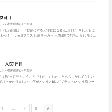
2日目
リンパ性白血病
,
#白血病
イド)治療開始！ 「錠剤にすると18錠になるんだけど…それとも点
っ！！ blast(ブラスト:癌マーカー)も3日間で15%から25%に上
 入院1日目
リンパ性白血病
,
#白血病
定は約1ヶ月強ということですが、もしかしたらもしかしてらしい
査でひっかかりました！ 何がというとblast(ブラスト)という癌マー
1
…
7
8
9