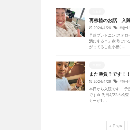
白血病
再移植のお話 入院
2024/4/26
#急性
早速プレドニン(ステロ
滴にする？」点滴にするわ
がってるし血小板( ...
白血病
また勝負？です！！
2024/4/26
#急性
本日から入院です！ 予
です🩸 先日4/22の検
カーが1 ...
« Prev