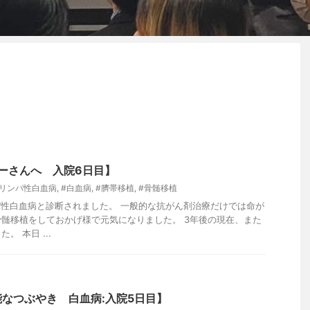
ナーさんへ 入院6日目】
性リンパ性白血病
,
#白血病
,
#臍帯移植
,
#骨髄移植
ンパ性白血病と診断されました。 一般的な抗がん剤治療だけでは命が
髄移植をしておかげ様で元気になりました。 3年後の現在、また
 本日 ...
なつぶやき 白血病:入院5日目】