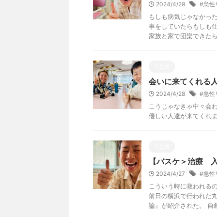
2024/4/29
#急性
もしも病気じゃなかった
事をしていたらもしも
家族と家で団欒できたら 
白血病
会いに来てくれる人
2024/4/28
#急性
こうじゃなきゃ中々会
優しい人達が来てくれまし
白血病
【バスケ＞治療 入
2024/4/27
#急性
こういう時に救われるの
前日の横浜で行われた
論』が紹介された。 自叙