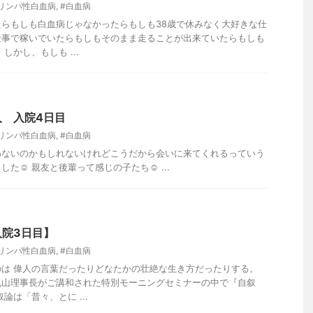
リンパ性白血病
,
#白血病
らもしも白血病じゃなかったらもしも38歳で休みなく大好きな仕
仕事で稼いでいたらもしもそのまま走ることが出来ていたらもしも
しかし、もしも ...
 入院4日目
リンパ性白血病
,
#白血病
わないのかもしれないけれどこうだから会いに来てくれるっていう
た☺️ 親友と後輩って感じの子たち☺️ ...
院3日目】
リンパ性白血病
,
#白血病
は 偉人の言葉だったりどなたかの壮絶な生き方だったりする。
丸山理事長がご講和された特別モーニングセミナーの中で『自叙
論は「昔々、とに ...