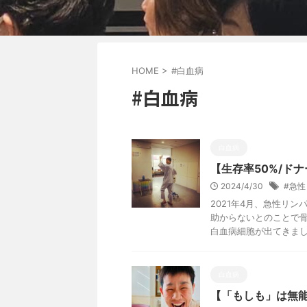
HOME
>
#白血病
#白血病
白血病
【生存率50%/ド
2024/4/30
#急
2021年4月、急性リ
助からないとのことで骨
白血病細胞が出てきました。
白血病
【「もしも」は無能