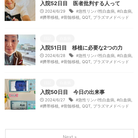
入院52日目 医者批判する人って
2024/6/29
#急性リンパ性白血病
,
#白血病
,
#臍帯移植
,
#骨髄移植
,
QQT
,
プラズマメドベッド
日記
白血病
入院51日目 移植に必要な2つの力
2024/6/28
#急性リンパ性白血病
,
#白血病
,
#臍帯移植
,
#骨髄移植
,
QQT
,
プラズマメドベッド
日記
白血病
入院50日目 今日の出来事
2024/6/27
#急性リンパ性白血病
,
#白血病
,
#臍帯移植
,
#骨髄移植
,
QQT
,
プラズマメドベッド
Next »