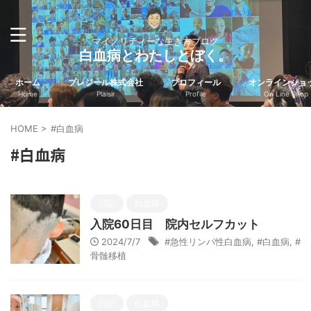
マイノリティーな生き方ブログ
白血病とわたしとぼく。
ホーム
プレジール株式会社
プロフィール
オンラインショ
Home
Plaisir
Profile
On Line Shop
HOME
>
#白血病
#白血病
日記
白血病
入院60日目 院内セルフカット
2024/7/7
#急性リンパ性白血病
,
#白血病
,
#
骨髄移植
日記
白血病