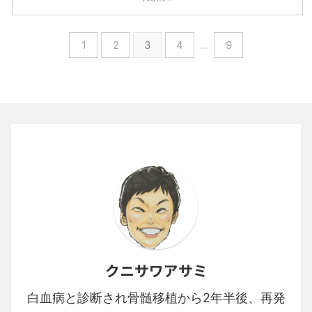
1
2
3
4
…
9
クニサワアサミ
白血病と診断され骨髄移植から2年半後、再発