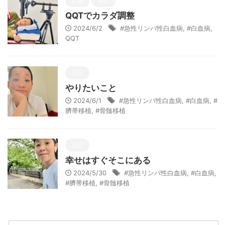
仕事
日記
QQTでカラダ調整
2024/6/2
#急性リンパ性白血病
,
#白血病
,
QQT
日記
やりたいこと
2024/6/1
#急性リンパ性白血病
,
#白血病
,
#
臍帯移植
,
#骨髄移植
日記
幸せはすぐそこにある
2024/5/30
#急性リンパ性白血病
,
#白血病
,
#臍帯移植
,
#骨髄移植