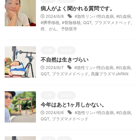
病人がよく聞かれる質問です。
2024/6/8
#急性リンパ性白血病
,
#白血病
,
#臍帯移植
,
#骨髄移植
,
QQT
,
プラズマメドベッド
,
癌、がん、予防医学
仕事
白血病
不自然は生きづらい
2024/6/7
#急性リンパ性白血病
,
#白血病
,
QQT
,
プラズマメドベッド
,
髙藤プラズマJAPAN
仕事
白血病
今年はあと1ヶ月しかない。
2024/6/6
#急性リンパ性白血病
,
#白血病
,
QQT
,
プラズマメドベッド