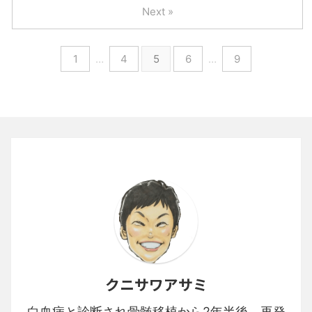
Next »
1
…
4
5
6
…
9
クニサワアサミ
白血病と診断され骨髄移植から2年半後、再発