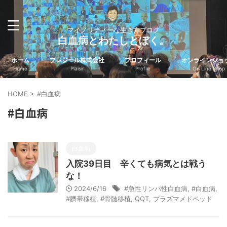
マイノリティーな生き方ブログ
白血病とわたしとぼく。
ホーム
プレジール株式会社
プロフィール
オンラインショ
Home
Plaisir
Profile
On Line Shop
HOME
>
#白血病
#白血病
白血病
入院39日目 辛くても病気とは戦う
な！
2024/6/16
#急性リンパ性白血病
,
#白血病
,
#臍帯移植
,
#骨髄移植
,
QQT
,
プラズマメドベッド